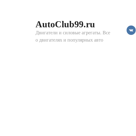
Перейти
к
контенту
AutoClub99.ru
Двигатели и силовые агрегаты. Все
о двигателях и популярных авто