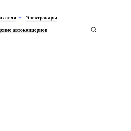
игатели
Электрокары
ение автоконцернов