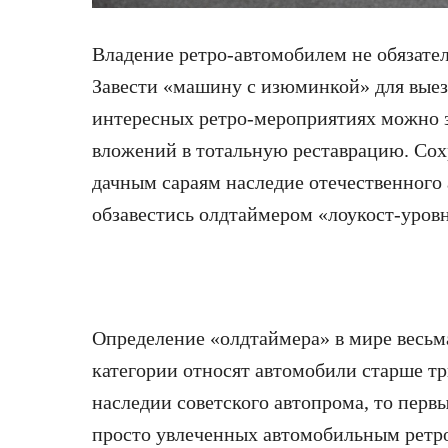
Владение ретро-автомобилем не обязате
Завести «машину
с изюминкой» для выез
интересных ретро-мероприятиях можно з
вложений в тотальную реставрацию. Со
дачным сараям наследие отечественного 
обзавестись олдтаймером «лоукост-уро
Определение «олдтаймера» в мире весьма
категории относят автомобили старше три
наследии советского автопрома, то перв
просто увлеченных автомобильным ретро