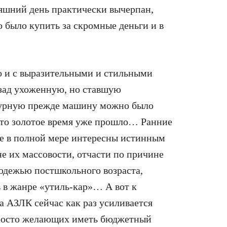
няшний день практически вычерпан,
 было купить за скромные деньги и в
о и с выразительными и стильными
азад ухоженную, но ставшую
турную прежде машину можно было
 это золотое время уже прошло… Ранние
не в полной мере интересны истинным
е их массовости, отчасти по причине
одежью постшкольного возраста,
 в жанре «утиль-кар»… А вот к
а АЗЛК сейчас как раз усиливается
 просто желающих иметь бюджетный