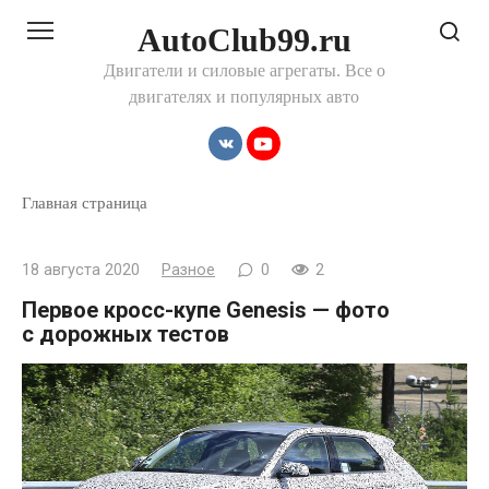
Перейти
AutoClub99.ru
к
контенту
Двигатели и силовые агрегаты. Все о
двигателях и популярных авто
Главная страница
18 августа 2020
Разное
0
2
Первое кросс-купе Genesis — фото
с дорожных тестов