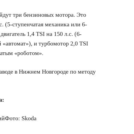
йдут три бензиновых мотора. Это
с. (5-ступенчатая механика или 6-
игатель 1,4 TSI на 150 л.с. (6-
 «автомат»), и турбомотор 2,0 TSI
нчатым «роботом».
заводе в Нижнем Новгороде по методу
a:
ий
Фото: Skoda