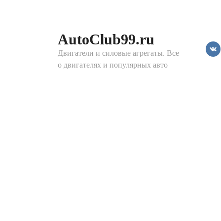
Перейти
к
контенту
AutoClub99.ru
Двигатели и силовые агрегаты. Все
о двигателях и популярных авто