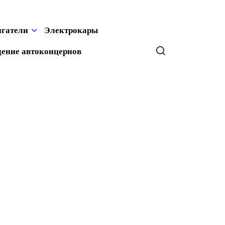
игатели
Электрокары
ение автоконцернов