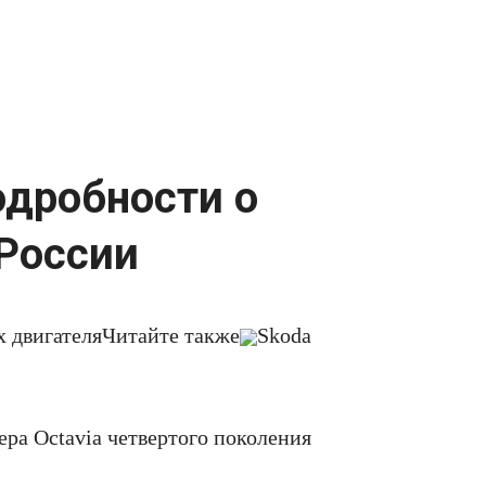
одробности о
 России
х двигателя
Читайте также
Skoda
ера Octavia четвертого поколения