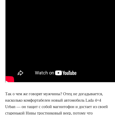
Так о чем же говорят мужчины? Отец не догадывается,
насколько комфортабелен новый автомобиль Lada 4×4
Urban — он тащит с собой магнитофон и достает из своей
старенькой Нивы тростниковый веер, потому что