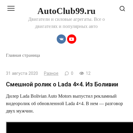
Перейти
AutoClub99.ru
к
контенту
Двигатели и силовые агрегаты. Все о
двигателях и популярных авто
Главная страница
31 августа 2020
Разное
0
12
Смешной ролик о Lada 4×4. Из Боливии
Дилер Lada Bolivian Auto Motors выпустил рекламный
видеоролик об обновленной Lada 4×4. В нем — разговор
двух мужчин.