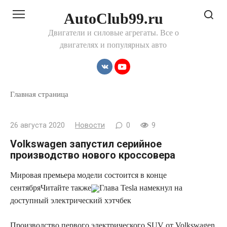
Перейти
AutoClub99.ru
к
контенту
Двигатели и силовые агрегаты. Все о
двигателях и популярных авто
Главная страница
26 августа 2020
Новости
0
9
Volkswagen запустил серийное
производство нового кроссовера
Мировая премьера модели состоится в конце
сентября
Читайте также
Глава Tesla
намекнул на
доступный электрический хэтчбек
Производство первого электрического SUV от Volkswagen