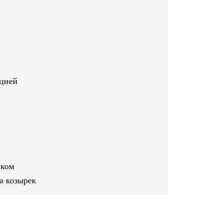
ацией
иком
а козырек