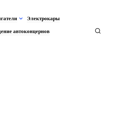
игатели
Электрокары
ение автоконцернов