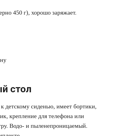
ерно 450 г), хорошо заряжает.
ену
й стол
 к детскому сиденью, имеет бортики,
рик, крепление для телефона или
тру. Водо- и пыленепроницаемый.
мплекте.