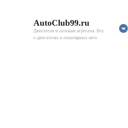
Перейти
к
контенту
AutoClub99.ru
Двигатели и силовые агрегаты. Все
о двигателях и популярных авто