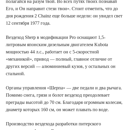
полагайся на разум твой. Во всех путях твоих познавай
Его, и Он направит стези твои». Стоит отметить, что до
дня рождения 2 Chainz еще больше недели: он увидел свет
12 сентября 1977 года.
Вездеход Sherp в модификации Pro оснащают 1,5-
литровым японским дизельным двигателем Kubota
мощностью 44 л.с., работает он с 5-скоростной
«механикой», привод — полный, главное отличие от
других версий — алюминиевый кузов, у остальных он
стальной.
Органы управления «Шерпа» — две педали и два рычага.
Помимо снега, грязи и болот вездеход преодолевает
преграды высотой до 70 см. Благодаря огромным колесам,
диаметр которых 160 см, он может плавать по воде.
Производство вездехода разработки питерского