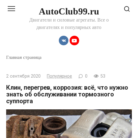
Перейти
AutoClub99.ru
к
контенту
Двигатели и силовые агрегаты. Все о
двигателях и популярных авто
Главная страница
2 сентября 2020
Популярное
0
53
Клин, перегрев, коррозия: всё, что нужно
знать об обслуживании тормозного
суппорта