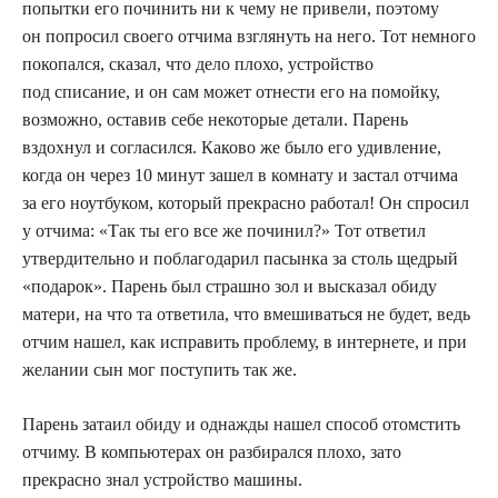
попытки его починить ни к чему не привели, поэтому
он попросил своего отчима взглянуть на него. Тот немного
покопался, сказал, что дело плохо, устройство
под списание, и он сам может отнести его на помойку,
возможно, оставив себе некоторые детали. Парень
вздохнул и согласился. Каково же было его удивление,
когда он через 10 минут зашел в комнату и застал отчима
за его ноутбуком, который прекрасно работал! Он спросил
у отчима: «Так ты его все же починил?» Тот ответил
утвердительно и поблагодарил пасынка за столь щедрый
«подарок». Парень был страшно зол и высказал обиду
матери, на что та ответила, что вмешиваться не будет, ведь
отчим нашел, как исправить проблему, в интернете, и при
желании сын мог поступить так же.
Парень затаил обиду и однажды нашел способ отомстить
отчиму. В компьютерах он разбирался плохо, зато
прекрасно знал устройство машины.