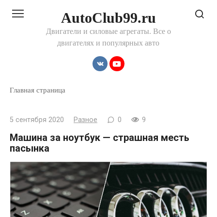
Перейти
AutoClub99.ru
к
контенту
Двигатели и силовые агрегаты. Все о
двигателях и популярных авто
Главная страница
5 сентября 2020
Разное
0
9
Машина за ноутбук — страшная месть
пасынка