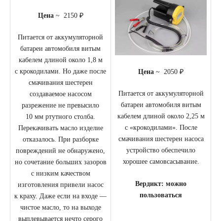
Цена
~ 2150 ₽
Питается от аккумуляторной
батареи автомобиля витым
кабелем длиной около 1,8 м
с крокодилами. Но даже после
Цена
~ 2050 ₽
смачивания шестерен
Питается от аккумуляторной
создаваемое насосом
батареи автомобиля витым
разрежение не превысило
кабелем длиной около 2,25 м
10 мм ртутного столба.
с «крокодилами». После
Перекачивать масло изделие
смачивания шестерен насоса
отказалось. При разборке
устройство обеспечило
повреждений не обнаружено,
хорошее самовсасывание.
но сочетание больших зазоров
с низким качеством
Вердикт: можно
изготовления привели насос
пользоваться
к краху. Даже если на входе —
чистое масло, то на выходе
выплевывается нечто серого