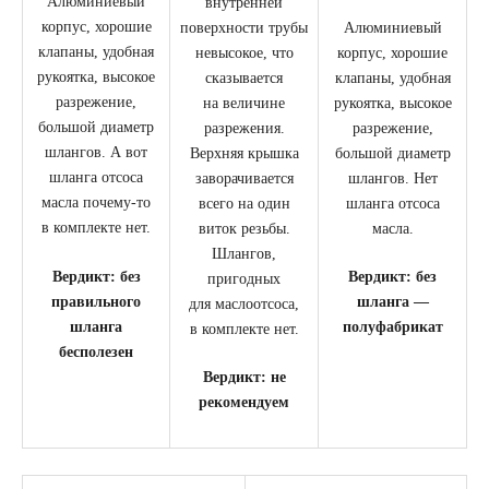
Алюминиевый
внутренней
корпус, хорошие
поверхности трубы
Алюминиевый
клапаны, удобная
невысокое, что
корпус, хорошие
рукоятка, высокое
сказывается
клапаны, удобная
разрежение,
на величине
рукоятка, высокое
большой диаметр
разрежения.
разрежение,
шлангов. А вот
Верхняя крышка
большой диаметр
шланга отсоса
заворачивается
шлангов. Нет
масла почему-то
всего на один
шланга отсоса
в комплекте нет.
виток резьбы.
масла.
Шлангов,
Вердикт: без
Вердикт: без
пригодных
правильного
шланга —
для масло­отсоса,
шланга
полуфабрикат
в комплекте нет.
бесполезен
Вердикт: не
рекомендуем