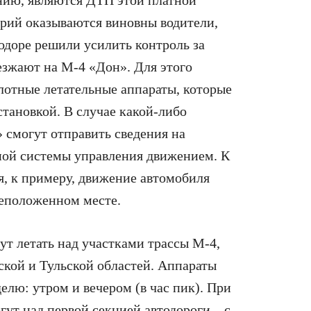
варий оказываются виновны водители,
одоре решили усилить контроль за
езжают на М-4 «Дон». Для этого
лотные летательные аппараты, которые
становкой. В случае какой-либо
 смогут отправить сведения на
ной системы управления движением. К
, к примеру, движение автомобиля
неположенном месте.
ут летать над участками трассы М-4,
ской и Тульской областей. Аппараты
елю: утром и вечером (в час пик). При
гут над первой секцией автодороги – с