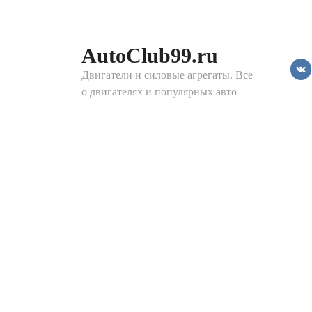
Перейти
к
контенту
AutoClub99.ru
Двигатели и силовые агрегаты. Все
о двигателях и популярных авто