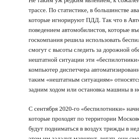
трассе. По статистике, в большинстве а
которые игнорируют ПДД. Так что в Авт
поведением автомобилистов, которые въ
госкомпания решила использовать беспи
смогут с высоты следить за дорожной об
нештатной ситуации эти «беспилотники»
компьютер диспетчера автоматизирован
таким «нештатным ситуациям» относятся
задним ходом или остановка машины в 
С сентября 2020-го «беспилотники» начн
которые проходят по территории Москов
будут подниматься в воздух трижды в нед
этом им зададут маршрут, летать они смо