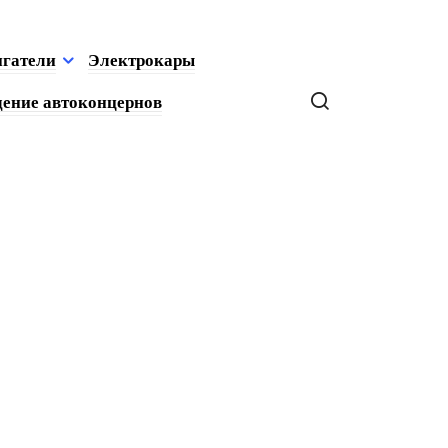
игатели
Электрокары
ение автоконцернов