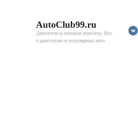
Перейти
к
контенту
AutoClub99.ru
Двигатели и силовые агрегаты. Все
о двигателях и популярных авто