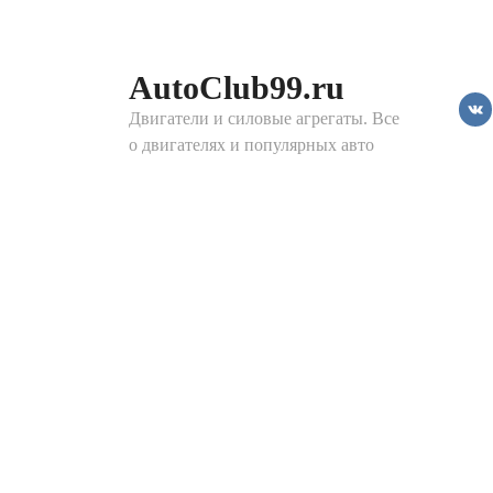
Перейти
к
контенту
AutoClub99.ru
Двигатели и силовые агрегаты. Все
о двигателях и популярных авто