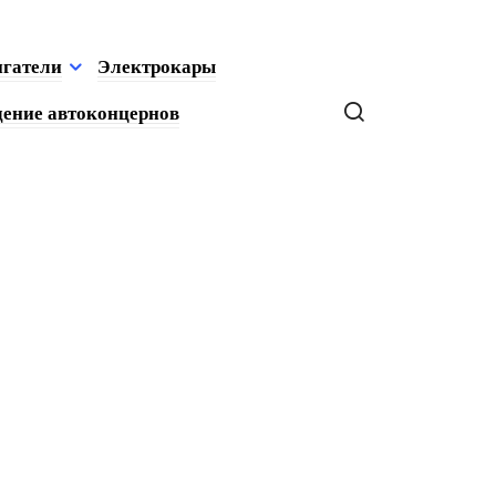
игатели
Электрокары
ение автоконцернов