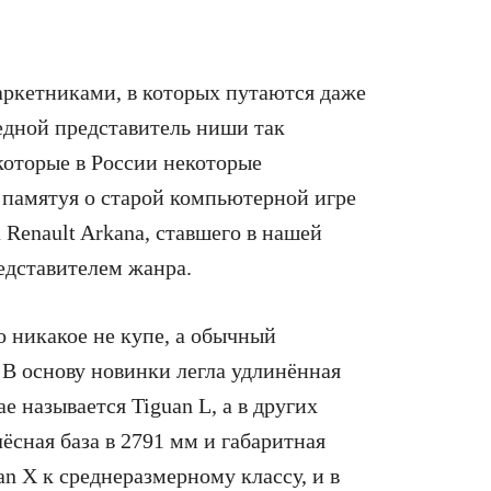
ркетниками, в которых путаются даже
едной представитель ниши так
которые в России некоторые
памятуя о старой компьютерной игре
а Renault Arkana, ставшего в нашей
едставителем жанра.
то никакое не купе, а обычный
 В основу новинки легла удлинённая
е называется Tiguan L, а в других
лёсная база в 2791 мм и габаритная
n X к среднеразмерному классу, и в