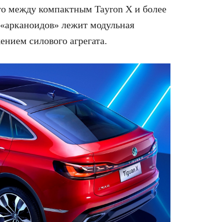
то между компактным Tayron X и более
 «арканоидов» лежит модульная
нием силового агрегата.