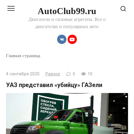
Перейти
AutoClub99.ru
к
контенту
Двигатели и силовые агрегаты. Все о
двигателях и популярных авто
Главная страница
4 сентября 2020
Разное
0
10
УАЗ представил «убийцу» ГАЗели