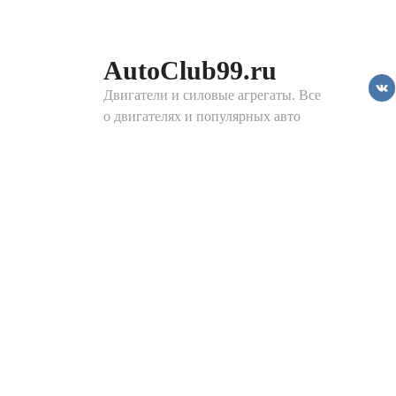
Перейти
к
контенту
AutoClub99.ru
Двигатели и силовые агрегаты. Все
о двигателях и популярных авто