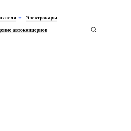
игатели
Электрокары
ение автоконцернов